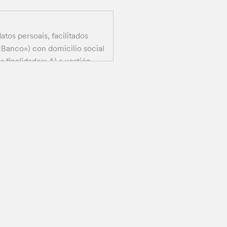
os persoais, facilitados
 «Banco») con domicilio social
finalidades: A) a xestión
icación da provincia,
fixar unha cita connosco e
 contacto, solicítanse para
tamente o contrato do que ti
D).
tramitar a túa solicitude.
tos persoais (teus ou de
 preferindo o envío de
izado polo Responsable do
ble do Tratamento (como, por
mpresas das que se serve o