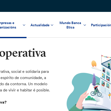
presas e
Mundo Banca
Actualidade
Participació
anizacións
Etica
operativa
iva, social e solidaria para
 espírito de comunidade, a
ado da contorna. Un modelo
de vivir e habitar é posible.
iva?