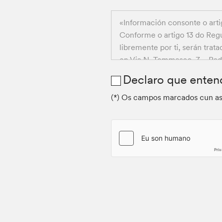
«Información consonte o art
Conforme o artigo 13 do Regu
libremente por ti, serán trat
en Via N. Tommaseo, 7 – Padu
das súas solicitudes de conta
Declaro que entend
solicítanse exclusivamente pa
contactar, de ser preciso, c
(*) Os campos marcados cun ast
facilitar as operacións menc
O tratamento dos teus datos 
es parte ou as medidas precon
Os datos que nos comuniques 
Pregámoste que, en caso de 
terceiros), agás de ser estri
información anonimizada.
Os datos persoais facilitado
Tratamento, así como por ter
exemplo, provedores de ser