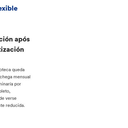
exible
ción após
ización
oteca queda
achega mensual
minaría por
leto,
de verse
te reducida.