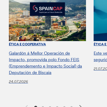
ÉTICA E COOPERATIVA
ÉTICA 
Galardón á Mellor Operación de
Este v
Impacto, promovida polo Fondo FEIS
seguri
(Emprendemento e Impacto Social) da
21.07.2
Deputación de Biscaia
24.07.2026