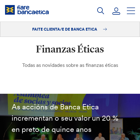
Saltar
ao
contido
FAITE CLIENTA/E DE BANCA ETICA
Iniciar sesión
Finanzas Éticas
Faite clienta/e
Todas as novidades sobre as finanzas éticas
As accións de Banca Etica
incrementan o seu valor un 20 %
en preto de quince anos