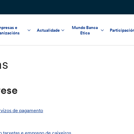
presas e
Mundo Banca
Actualidade
Participació
anizacións
Etica
as
rese
ervizos de pagamento
to tarxetas e emprego de caixeiros