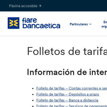
Saltar
Páxina accesible
ao
contido
Em
Particulares
org
Folletos de tarif
Información de inte
Folleto de tarifas – Contas correntes e s
Folleto de tarifas – Depósitos a prazo
Folleto de tarifas – Banca a distancia
Folleto de tarifas – Servizos de pagamen