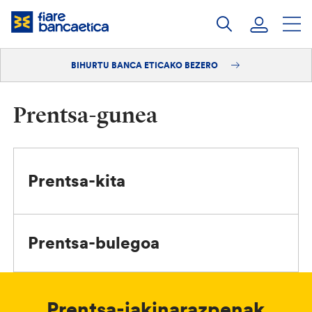
Pasatu
edukia
BIHURTU BANCA ETICAKO BEZERO
Saioa hasi
Bihurtu bezero
Prentsa-gunea
Prentsa-kita
Prentsa-bulegoa
Prentsa-jakinarazpenak