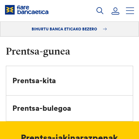
Pasatu
edukia
BIHURTU BANCA ETICAKO BEZERO
Saioa hasi
Bihurtu bezero
Prentsa-gunea
Prentsa-kita
Prentsa-bulegoa
Prentsa-jakinarazpenak