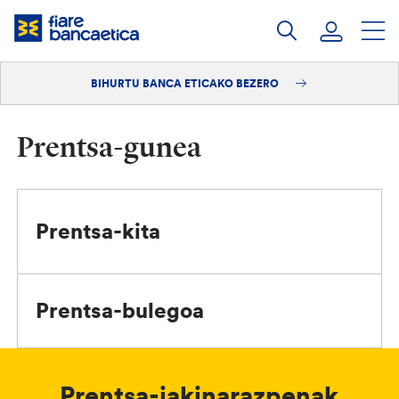
Pasatu
edukia
BIHURTU BANCA ETICAKO BEZERO
Saioa hasi
Bihurtu bezero
Prentsa-gunea
Prentsa-kita
Prentsa-bulegoa
Prentsa-jakinarazpenak