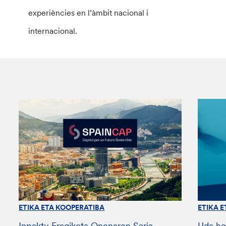
experiències en l’àmbit nacional i
internacional.
ETIKA ETA KOOPERATIBA
ETIKA 
Inpaktu Eragiketa Onenaren Saria,
Uda ho