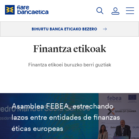
Pasatu
edukia
BIHURTU BANCA ETICAKO BEZERO
Saioa hasi
Finantza etikoak
Bihurtu bezero
Finantza etikoei buruzko berri guztiak
Asamblea FEBEA, estrechando
lazos entre entidades de finanzas
éticas europeas