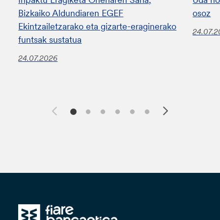
Bizkaiko Aldundiaren EGEF
osoz
Ekintzailetzarako eta gizarte-eraginerako
24.07.
funtsak sustatua
24.07.2026