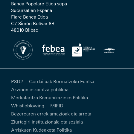
Banca Popolare Etica scpa
Sucursal en España
Fiare Banca Etica
C/ Simón Bolívar 8B
48010 Bilbao
PSD2
Gordailuak Bermatzeko Funtsa
Akzioen eskaintza publikoa
Merkataritza Komunikazioko Politika
Whistleblowing
MIFID
Bezeroaren erreklamazioak eta arreta
Ziurtagiri instituzionala eta soziala
Arriskuen Kudeaketa Politika