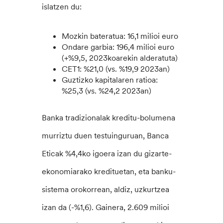
islatzen du:
Mozkin bateratua: 16,1 milioi euro
Ondare garbia: 196,4 milioi euro
(+%9,5, 2023koarekin alderatuta)
CET1: %21,0 (vs. %19,9 2023an)
Guztizko kapitalaren ratioa:
%25,3 (vs. %24,2 2023an)
Banka tradizionalak kreditu-bolumena
murriztu duen testuinguruan, Banca
Eticak %4,4ko igoera izan du gizarte-
ekonomiarako kredituetan, eta banku-
sistema orokorrean, aldiz, uzkurtzea
izan da (-%1,6). Gainera, 2.609 milioi