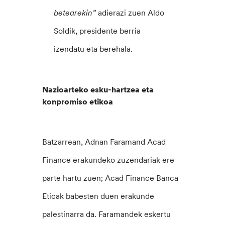
betearekin”
adierazi zuen Aldo
Soldik, presidente berria
izendatu eta berehala.
Nazioarteko esku-hartzea eta
konpromiso etikoa
Batzarrean, Adnan Faramand Acad
Finance erakundeko zuzendariak ere
parte hartu zuen; Acad Finance Banca
Eticak babesten duen erakunde
palestinarra da. Faramandek eskertu