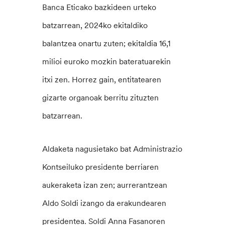
Banca Eticako bazkideen urteko
batzarrean, 2024ko ekitaldiko
balantzea onartu zuten; ekitaldia 16,1
milioi euroko mozkin bateratuarekin
itxi zen. Horrez gain, entitatearen
gizarte organoak berritu zituzten
batzarrean.
Aldaketa nagusietako bat Administrazio
Kontseiluko presidente berriaren
aukeraketa izan zen; aurrerantzean
Aldo Soldi izango da erakundearen
presidentea. Soldi Anna Fasanoren