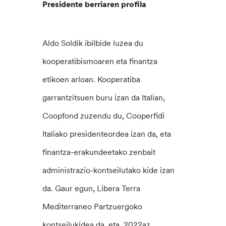
Presidente berriaren profila
Aldo Soldik ibilbide luzea du
kooperatibismoaren eta finantza
etikoen arloan. Kooperatiba
garrantzitsuen buru izan da Italian,
Coopfond zuzendu du, Cooperfidi
Italiako presidenteordea izan da, eta
finantza-erakundeetako zenbait
administrazio-kontseilutako kide izan
da. Gaur egun, Libera Terra
Mediterraneo Partzuergoko
kontseilukidea da, eta, 2022az