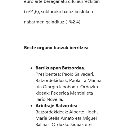
euro arte bereganatu ditu aurrezkitan
(+%4,6), sektoreko batez bestekoa
nabarmen gaindituz (+%2,4).
Beste organo batzuk berritzea
Berrikuspen Batzordea
.
Presidentea: Paolo Salvaderi.
Batzordekideak: Paola La Manna
eta Giorgio Iacobone. Ordezko
kideak: Federica Mantini eta
Ilario Novella.
Arbitraje Batzordea
.
Batzordekideak: Alberto Hoch,
Maria Stella Amato eta Miguel
Salinas. Ordezko kideak ere