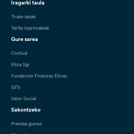
Iragarki taula
Truke-tasak
Tarifa-inprimakiak
Gure sarea
CreSud
Etica Sgr
Fundación Finanzas Éticas
GITs
Valor Social
Sakontzeko
Prentsa gunea