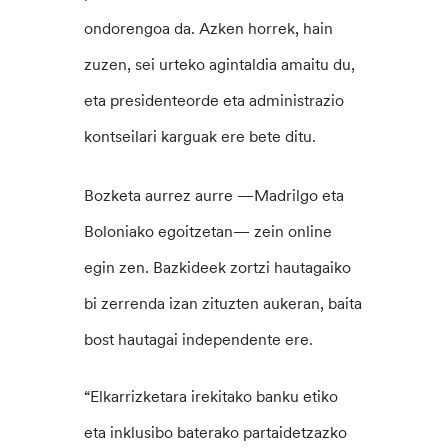
ondorengoa da. Azken horrek, hain
zuzen, sei urteko agintaldia amaitu du,
eta presidenteorde eta administrazio
kontseilari karguak ere bete ditu.
Bozketa aurrez aurre —Madrilgo eta
Boloniako egoitzetan— zein online
egin zen. Bazkideek zortzi hautagaiko
bi zerrenda izan zituzten aukeran, baita
bost hautagai independente ere.
“Elkarrizketara irekitako banku etiko
eta inklusibo baterako partaidetzazko