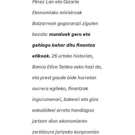
Pérez Lan eta Gizarte
Ekonomiako ministroak
Batzarrean gogorarazi ziguten
bezala:
munduak gero eta
gehiago behar ditu finantza
etikoak.
26 urteko historian,
Banca Etica Taldea asko hazi da,
eta prest gaude bide horretan
aurrera egiteko, finantzak
ingurumenari, bakeari eta giza
eskubideei arreta handiagoa
jartzen dion ekonomiaren
zerbitzura jartzeko konpromiso