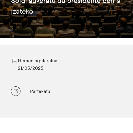
Soldi aukeratu du presidente berria
izateko
Hemen argitaratua:
21/05/2025
Partekatu