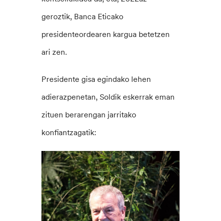
geroztik, Banca Eticako
presidenteordearen kargua betetzen
ari zen.
Presidente gisa egindako lehen
adierazpenetan, Soldik eskerrak eman
zituen berarengan jarritako
konfiantzagatik: