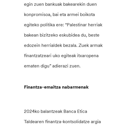
egin zuen bankuak bakearekin duen
konpromisoa, bai eta armei boikota
egiteko politika ere: “Palestinar herriak
bakean bizitzeko eskubidea du, beste
edozein herrialdek bezala. Zuek armak
finantzatzeari uko egiteak itxaropena
ematen digu” adierazi zuen.
Finantza-emaitza nabarmenak
2024ko balantzeak Banca Etica
Taldearen finantza-kontsolidatze argia