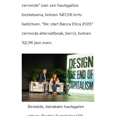
zerrenda” izan zen hautagaitza
bozkatuena, botoen %87,06 lortu
baitzituen. “Re: start Banca Etica 2025”
zerrenda alternatiboak, berriz, botoen
%2,94 jaso zuen.
Bestalde, banakako hautagaien
artean, Beatriz Fernández Olit,