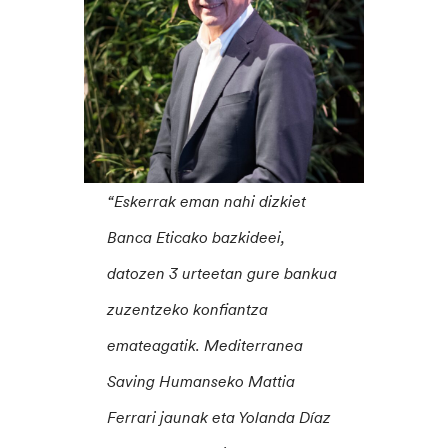
“Eskerrak eman nahi dizkiet
Banca Eticako bazkideei,
datozen 3 urteetan gure bankua
zuzentzeko konfiantza
emateagatik. Mediterranea
Saving Humanseko Mattia
Ferrari jaunak eta Yolanda Díaz