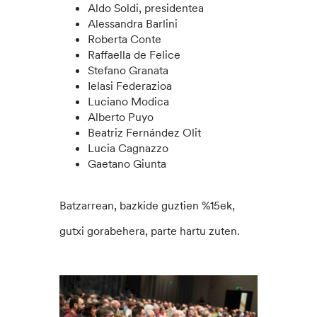
Aldo Soldi, presidentea
Alessandra Barlini
Roberta Conte
Raffaella de Felice
Stefano Granata
Ielasi Federazioa
Luciano Modica
Alberto Puyo
Beatriz Fernández Olit
Lucia Cagnazzo
Gaetano Giunta
Batzarrean, bazkide guztien %15ek,
gutxi gorabehera, parte hartu zuten.