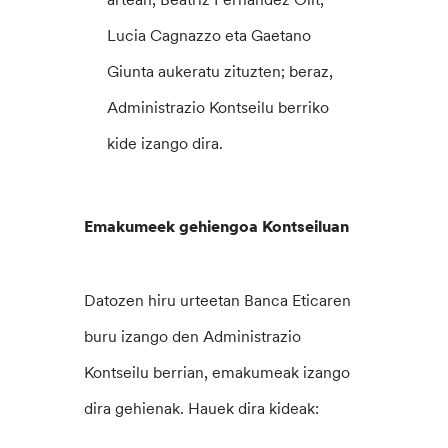
Lucia Cagnazzo eta Gaetano
Giunta aukeratu zituzten; beraz,
Administrazio Kontseilu berriko
kide izango dira.
Emakumeek gehiengoa Kontseiluan
Datozen hiru urteetan Banca Eticaren
buru izango den Administrazio
Kontseilu berrian, emakumeak izango
dira gehienak. Hauek dira kideak: