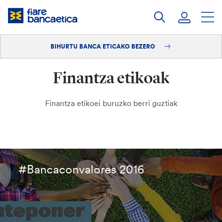
Pasatu
edukia
BIHURTU BANCA ETICAKO BEZERO
Saioa hasi
Finantza etikoak
Bihurtu bezero
Finantza etikoei buruzko berri guztiak
#Bancaconvalores 2016