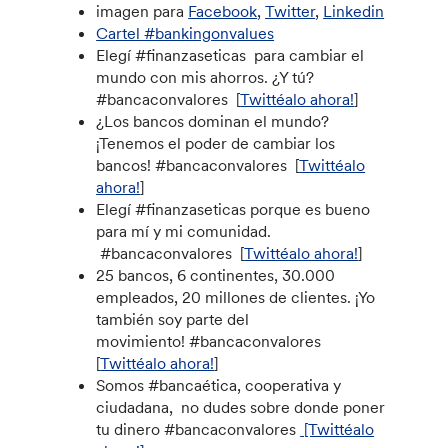
imagen para
Facebook
,
Twitter
,
Linkedin
Cartel #bankingonvalues
Elegí #finanzaseticas para cambiar el
mundo con mis ahorros. ¿Y tú?
#bancaconvalores ​​ ​​[
Twittéalo ahora!
]
¿Los bancos dominan el mundo?
¡Tenemos el poder de cambiar los
bancos! #bancaconvalores ​​ ​​[
Twittéalo
ahora!
]
Elegí #finanzaseticas porque es bueno
para mí y mi comunidad.
#bancaconvalores ​​ ​​[
Twittéalo ahora!
]
25 bancos, 6 continentes, 30.000
empleados, 20 millones de clientes. ¡Yo
también soy parte del
movimiento! #bancaconvalores
​​
​​
[
Twittéalo ahora!
]
Somos #bancaética, cooperativa y
ciudadana, no dudes sobre donde poner
tu dinero #bancaconvalores
​​
​​[Twittéalo