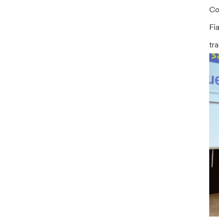
Co
Fi
tr