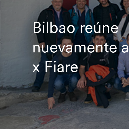
Bilbao reúne
nuevamente a
x Fiare