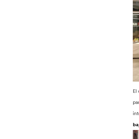
El
pa
in
ba