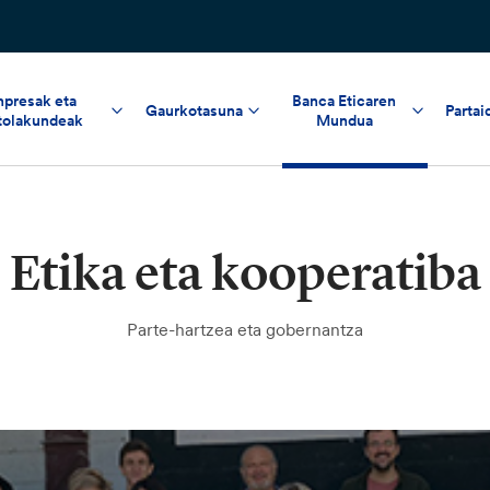
npresak eta
Banca Eticaren
Gaurkotasuna
Partai
tolakundeak
Mundua
Etika eta kooperatiba
Parte-hartzea eta gobernantza