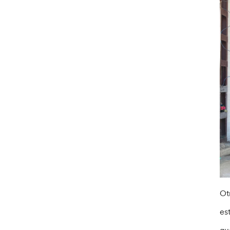
Ot
es
qu