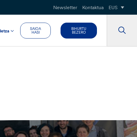
Newsletter
Kontaktua
EUS
SAIOA
BIHURTU
detza
HASI
BEZERO