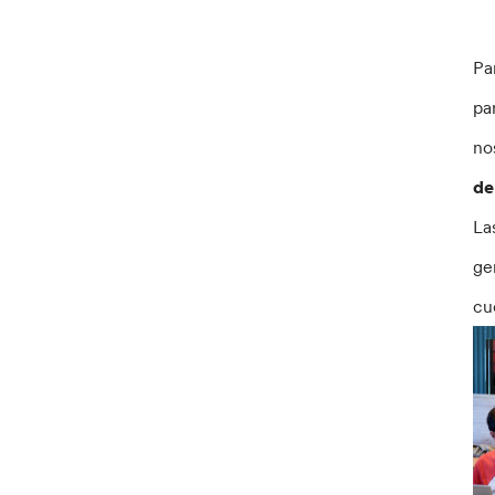
Pa
pa
no
de
La
ge
cu