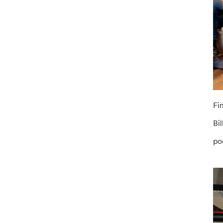
Fi
Bi
po