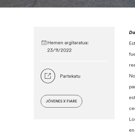
Da
Hemen argitaratua:
Es
23/11/2022
fu
re
No
Partekatu
pa
es
JÓVENES X FIARE
ce
Lo
en