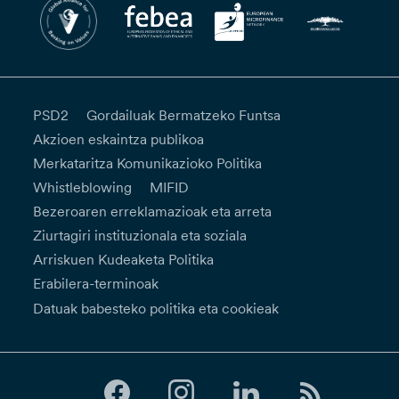
PSD2
Gordailuak Bermatzeko Funtsa
Akzioen eskaintza publikoa
Merkataritza Komunikazioko Politika
Whistleblowing
MIFID
Bezeroaren erreklamazioak eta arreta
Ziurtagiri instituzionala eta soziala
Arriskuen Kudeaketa Politika
Erabilera-terminoak
Datuak babesteko politika eta cookieak