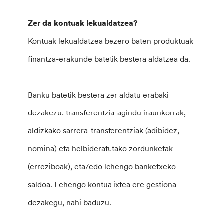
Zer da kontuak lekualdatzea?
Kontuak lekualdatzea bezero baten produktuak
finantza-erakunde batetik bestera aldatzea da.
Banku batetik bestera zer aldatu erabaki
dezakezu: transferentzia-agindu iraunkorrak,
aldizkako sarrera-transferentziak (adibidez,
nomina) eta helbideratutako zordunketak
(erreziboak), eta/edo lehengo banketxeko
saldoa. Lehengo kontua ixtea ere gestiona
dezakegu, nahi baduzu.