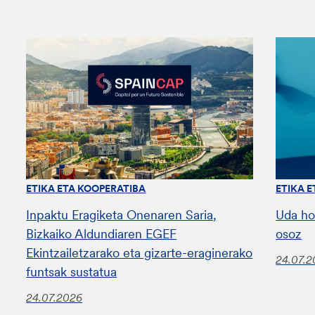
ETIKA ETA KOOPERATIBA
ETIKA 
Inpaktu Eragiketa Onenaren Saria,
Uda ho
Bizkaiko Aldundiaren EGEF
osoz
Ekintzailetzarako eta gizarte-eraginerako
24.07.
funtsak sustatua
24.07.2026