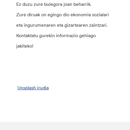
Ez duzu zure bulegora joan beharrik.
Zure diruak on egingo dio ekonomia sozialari
eta ingurumenaren eta gizartearen zaintzari.
Kontaktatu gurekin informazio gehiago
jakiteko!
Unsplash irudia