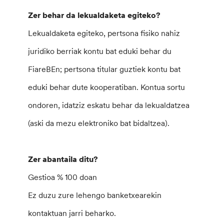
Zer behar da lekualdaketa egiteko?
Lekualdaketa egiteko, pertsona fisiko nahiz
juridiko berriak kontu bat eduki behar du
FiareBEn; pertsona titular guztiek kontu bat
eduki behar dute kooperatiban. Kontua sortu
ondoren, idatziz eskatu behar da lekualdatzea
(aski da mezu elektroniko bat bidaltzea).
Zer abantaila ditu?
Gestioa % 100 doan
Ez duzu zure lehengo banketxearekin
kontaktuan jarri beharko.