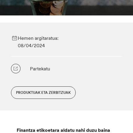
Hemen argitaratua:
08/04/2024
Partekatu
PRODUKTUAK ETA ZERBITZUAK
Finantza etikoetara aldatu nahi duzu baina