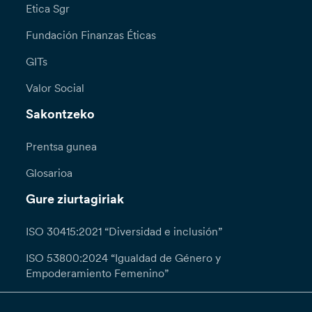
Etica Sgr
Fundación Finanzas Éticas
GITs
Valor Social
Sakontzeko
Prentsa gunea
Glosarioa
Gure ziurtagiriak
ISO 30415:2021 “Diversidad e inclusión”
ISO 53800:2024 “Igualdad de Género y
Empoderamiento Femenino”