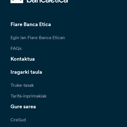
Fiare Banca Etica
Egin lan Fiare Banca Etican
FAQs
Kontaktua
Iragarki taula
Truke-tasak
Tarifa-inprimakiak
Gure sarea
CreSud