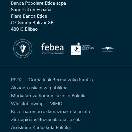
Banca Popolare Etica scpa
Sucursal en España
Fiare Banca Etica
C/ Simón Bolívar 8B
48010 Bilbao
PSD2
Gordailuak Bermatzeko Funtsa
Akzioen eskaintza publikoa
Merkataritza Komunikazioko Politika
Whistleblowing
MIFID
Bezeroaren erreklamazioak eta arreta
Ziurtagiri instituzionala eta soziala
Arriskuen Kudeaketa Politika