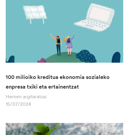
100 milioiko kreditua ekonomia sozialeko
enpresa txiki eta ertainentzat
Hemen argitaratua:
15/07/2024