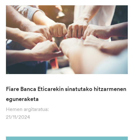
Fiare Banca Eticarekin sinatutako hitzarmenen
eguneraketa
Hemen argitaratua:
21/11/2024