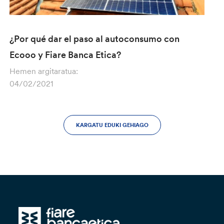
¿Por qué dar el paso al autoconsumo con
Ecooo y Fiare Banca Etica?
Hemen argitaratua:
04/02/2021
KARGATU EDUKI GEHIAGO