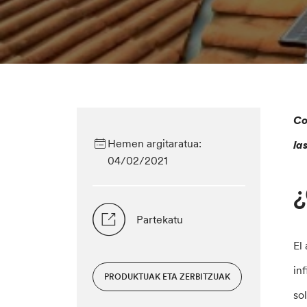
Co
Hemen argitaratua:
la
04/02/2021
¿
Partekatu
El
in
PRODUKTUAK ETA ZERBITZUAK
so