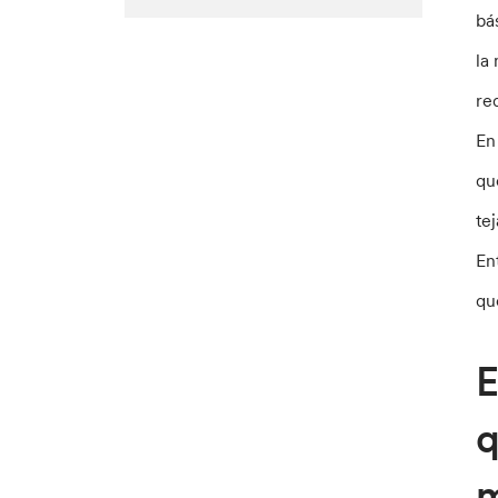
bá
la
re
E
qu
te
En
qu
E
q
m