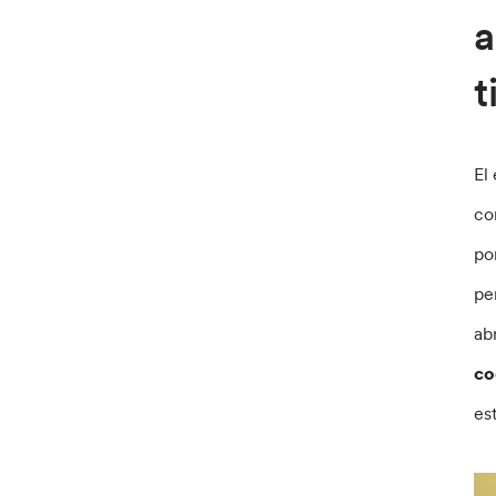
a
t
El
co
po
pe
ab
co
es