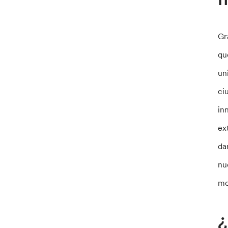
Gr
qu
un
ci
in
ex
da
nu
mo
¿