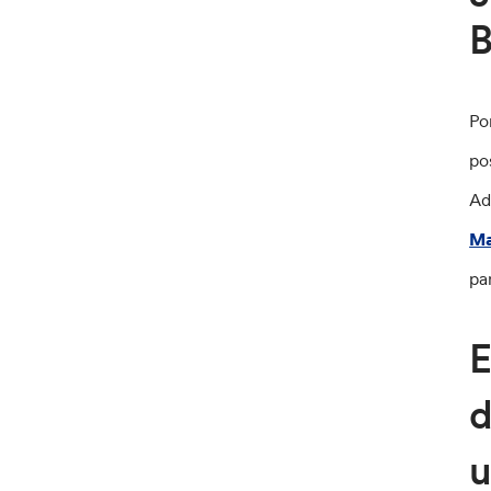
B
Po
po
Ad
Ma
pa
E
d
u