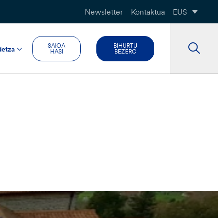
Newsletter
Kontaktua
EUS
SAIOA
BIHURTU
detza
HASI
BEZERO