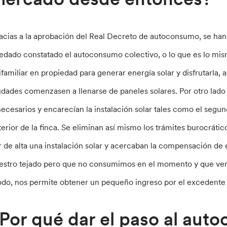
acias a la aprobación del Real Decreto de autoconsumo, se han
edado constatado el autoconsumo colectivo, o lo que es lo mis
ifamiliar en propiedad para generar energía solar y disfrutarla, a
udades comenzasen a llenarse de paneles solares. Por otro lado 
necesarios y encarecían la instalación solar tales como el segun
terior de la finca. Se eliminan así mismo los trámites burocrátic
r de alta una instalación solar y acercaban la compensación d
estro tejado pero que no consumimos en el momento y que verti
do, nos permite obtener un pequeño ingreso por el excedente 
Por qué dar el paso al au