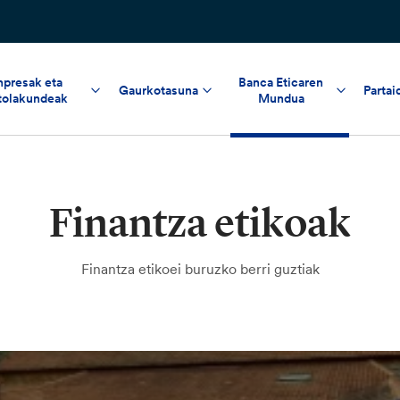
npresak eta
Banca Eticaren
Gaurkotasuna
Partai
tolakundeak
Mundua
Finantza etikoak
Finantza etikoei buruzko berri guztiak