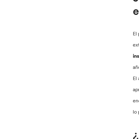
e
El
ex
in
añ
El
ap
en
lo
¿