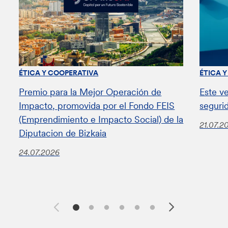
ÉTICA Y COOPERATIVA
ÉTICA 
Premio para la Mejor Operación de
Este v
Impacto, promovida por el Fondo FEIS
seguri
(Emprendimiento e Impacto Social) de la
21.07.2
Diputacion de Bizkaia
24.07.2026