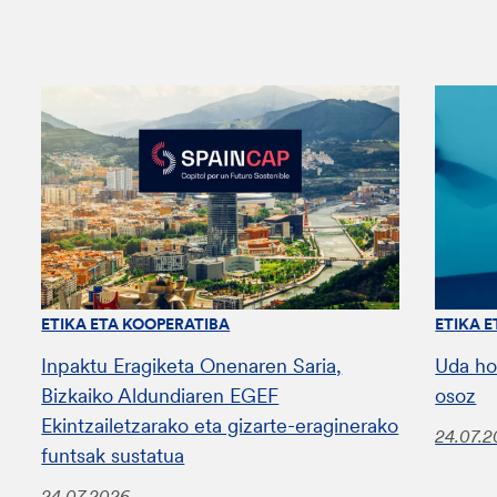
ETIKA ETA KOOPERATIBA
ETIKA 
Inpaktu Eragiketa Onenaren Saria,
Uda ho
Bizkaiko Aldundiaren EGEF
osoz
Ekintzailetzarako eta gizarte-eraginerako
24.07.
funtsak sustatua
24.07.2026