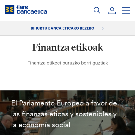
Pasatu
edukia
BIHURTU BANCA ETICAKO BEZERO
Saioa hasi
Finantza etikoak
Bihurtu bezero
Finantza etikoei buruzko berri guztiak
El Parlamento Europeo a favor de
las finanzas éticas y sostenibles y
la economía social