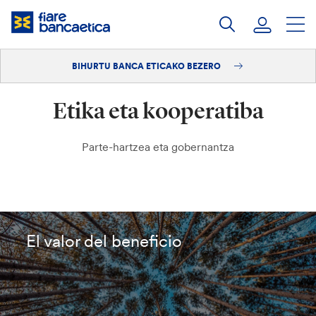
Pasatu
edukia
BIHURTU BANCA ETICAKO BEZERO
Saioa hasi
Etika eta kooperatiba
Bihurtu bezero
Parte-hartzea eta gobernantza
El valor del beneficio