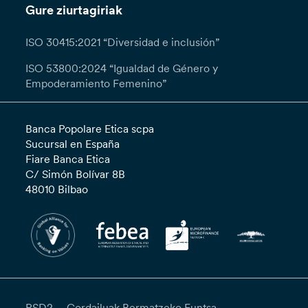
Gure ziurtagiriak
ISO 30415:2021 “Diversidad e inclusión”
ISO 53800:2024 “Igualdad de Género y
Empoderamiento Femenino”
Banca Popolare Etica scpa
Sucursal en España
Fiare Banca Etica
C/ Simón Bolívar 8B
48010 Bilbao
PSD2
Gordailuak Bermatzeko Funtsa