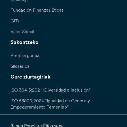
Fundación Finanzas Éticas
GITs
Valor Social
Sakontzeko
Prentsa gunea
Glosarioa
Gure ziurtagiriak
ISO 30415:2021 “Diversidad e inclusión”
ISO 53800:2024 “Igualdad de Género y
Empoderamiento Femenino”
Banca Popolare Etica scpa