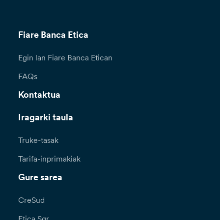
Fiare Banca Etica
Egin lan Fiare Banca Etican
FAQs
Kontaktua
Iragarki taula
Truke-tasak
Tarifa-inprimakiak
Gure sarea
CreSud
Etica Sgr