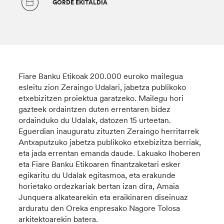
GORDE EKITALDIA
Fiare Banku Etikoak 200.000 euroko mailegua
esleitu zion Zeraingo Udalari, jabetza publikoko
etxebizitzen proiektua garatzeko. Mailegu hori
gazteek ordaintzen duten errentaren bidez
ordainduko du Udalak, datozen 15 urteetan.
Eguerdian inauguratu zituzten Zeraingo herritarrek
Antxaputzuko jabetza publikoko etxebizitza berriak,
eta jada errentan emanda daude. Lakuako Ihoberen
eta Fiare Banku Etikoaren finantzaketari esker
egikaritu du Udalak egitasmoa, eta erakunde
horietako ordezkariak bertan izan dira, Amaia
Junquera alkatearekin eta eraikinaren diseinuaz
arduratu den Oreka enpresako Nagore Tolosa
arkitektoarekin batera.