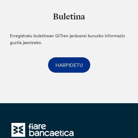
Buletina
Erregistratu buletinean GITren jarduerei buruzko informazio
guztia jasotzeko.
HARPIDETU