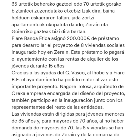
35 urtetik beherako gazteei edo 70 urtetik gorako
biztanleei zuzendutako etxebizitzak dira, baina
helduen eskaeraren faltan, jada zortzi
apartamentuak okupatuta daude; Zerain eta
Goierriko gazteak bizi dira bertan.
Fiare Banca Ética asignó 200.000€ de préstamo
para desarrollar el proyecto de 8 viviendas sociales
inaugurado hoy en Zerain. Este préstamo lo pagará
el ayuntamiento con las rentas de alquiler de los
jóvenes durante 15 años.
Gracias a las ayudas del G. Vasco, al Ihobe y a Fiare
B.E. el ayuntamiento ha podido materializar este
importante proyecto. Nagore Tolosa, arquitecto de
Oreka empresa encargada del diseño del proyecto,
también participo en la inauguración junto con los
representantes del resto de las entidades.
Las viviendas están dirigidas para jóvenes menores
de 35 años y, para mayores de 70 años, al no haber
demanda de mayores de 70, las 8 viviendas se han
asignado a jóvenes de Zerain y de la comarca del