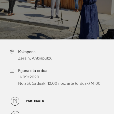
Kokapena
Zerain, Antxaputzu
Eguna eta ordua
11/09/2020
Noiztik (orduak) 12.00
noiz arte (orduak) 14.00
PARTEKATU