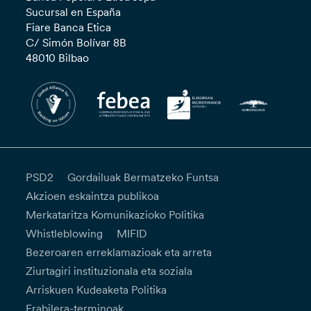
Sucursal en España
Fiare Banca Etica
C/ Simón Bolívar 8B
48010 Bilbao
PSD2
Gordailuak Bermatzeko Funtsa
Akzioen eskaintza publikoa
Merkataritza Komunikazioko Politika
Whistleblowing
MIFID
Bezeroaren erreklamazioak eta arreta
Ziurtagiri instituzionala eta soziala
Arriskuen Kudeaketa Politika
Erabilera-terminoak