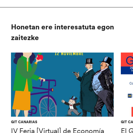
Honetan ere interesatuta egon
zaitezke
GIT CANARIAS
GIT C
IV Feria [Virtual] de Economía
El 