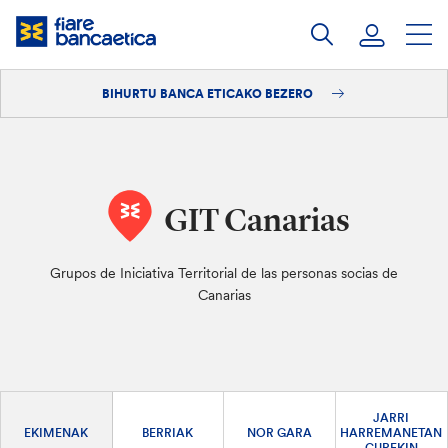
Pasatu
edukia
BIHURTU BANCA ETICAKO BEZERO
Saioa hasi
Bihurtu bezero
GIT Canarias
Grupos de Iniciativa Territorial de las personas socias de
Canarias
JARRI
EKIMENAK
BERRIAK
NOR GARA
HARREMANETAN
GUREKIN