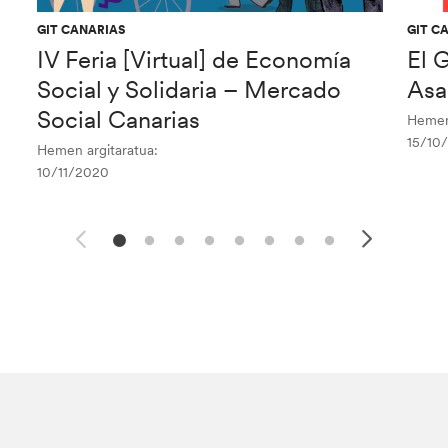
GIT CANARIAS
GIT C
IV Feria [Virtual] de Economía
El 
Social y Solidaria – Mercado
Asa
Social Canarias
Hemen 
15/10
Hemen argitaratua:
10/11/2020