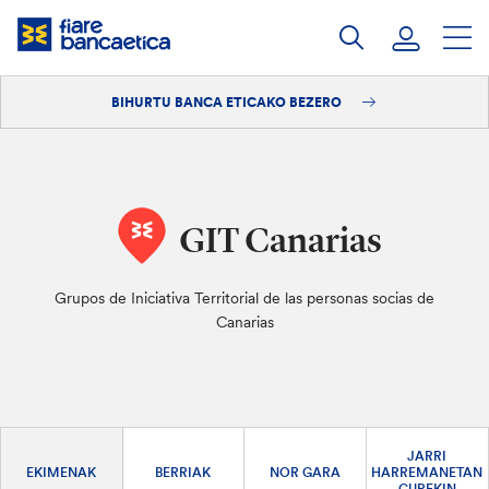
Pasatu
edukia
BIHURTU BANCA ETICAKO BEZERO
Saioa hasi
Bihurtu bezero
GIT Canarias
Grupos de Iniciativa Territorial de las personas socias de
Canarias
JARRI
EKIMENAK
BERRIAK
NOR GARA
HARREMANETAN
GUREKIN