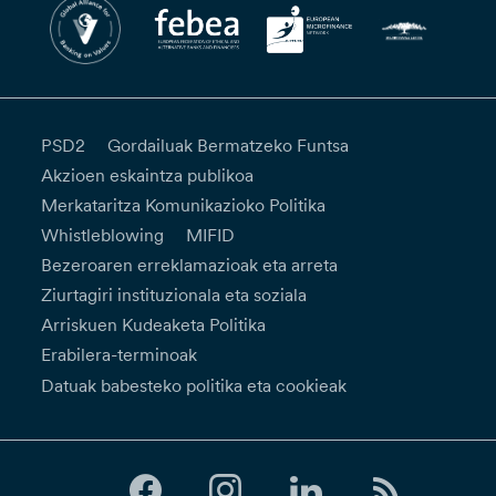
PSD2
Gordailuak Bermatzeko Funtsa
Akzioen eskaintza publikoa
Merkataritza Komunikazioko Politika
Whistleblowing
MIFID
Bezeroaren erreklamazioak eta arreta
Ziurtagiri instituzionala eta soziala
Arriskuen Kudeaketa Politika
Erabilera-terminoak
Datuak babesteko politika eta cookieak