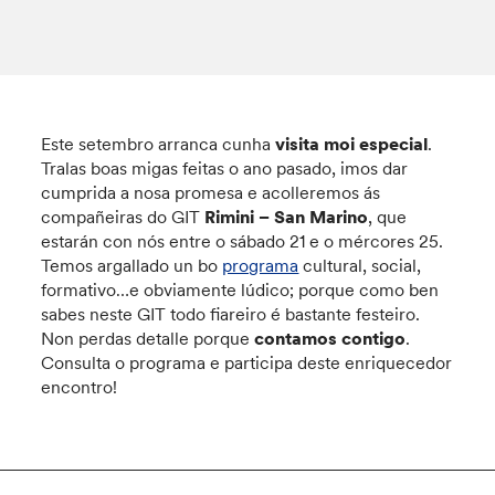
Este setembro arranca cunha
visita moi especial
.
Tralas boas migas feitas o ano pasado, imos dar
cumprida a nosa promesa e acolleremos ás
compañeiras do GIT
Rimini – San Marino
, que
estarán con nós entre o sábado 21 e o mércores 25.
Temos argallado un bo
programa
cultural, social,
formativo…e obviamente lúdico; porque como ben
sabes neste GIT todo fiareiro é bastante festeiro.
Non perdas detalle porque
contamos contigo
.
Consulta o programa e participa deste enriquecedor
encontro!