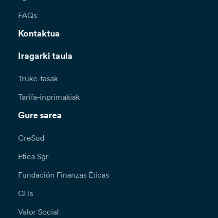
FAQs
Kontaktua
Iragarki taula
Truke-tasak
Tarifa-inprimakiak
Gure sarea
CreSud
Etica Sgr
Fundación Finanzas Éticas
GITs
Valor Social