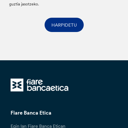
guztia jasotzeko.
HARPIDETU
Fiare Banca Etica
Egin lan Fiare Banca Etican