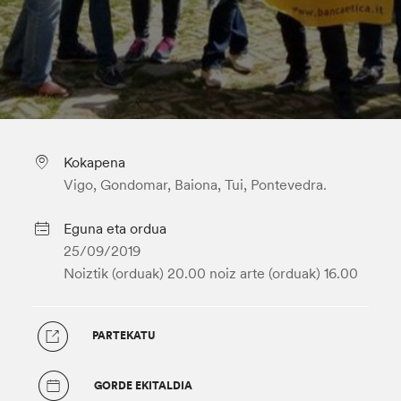
Kokapena
Vigo, Gondomar, Baiona, Tui, Pontevedra.
Eguna eta ordua
25/09/2019
Noiztik (orduak) 20.00
noiz arte (orduak) 16.00
PARTEKATU
GORDE EKITALDIA