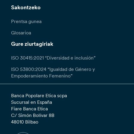
Sakontzeko
Prentsa gunea
Glosarioa
Gure ziurtagiriak
ISO 30415:2021 “Diversidad e inclusión”
ISO 53800:2024 “Igualdad de Género y
Empoderamiento Femenino”
Banca Popolare Etica scpa
Sucursal en España
Fiare Banca Etica
C/ Simón Bolívar 8B
48010 Bilbao