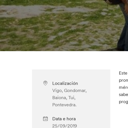
Este
prom
Localización
mérc
Vigo, Gondomar,
sabe
Baiona, Tui,
prog
Pontevedra.
Data e hora
25/09/2019