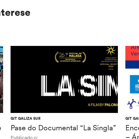
nterese
GIT GALIZA SUR
GIT GA
e
Pase do Documental “La Singla”
Enc
– Á
Publicado o: