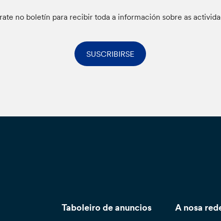
rate no boletín para recibir toda a información sobre as activid
SUSCRIBIRSE
Taboleiro de anuncios
A nosa red