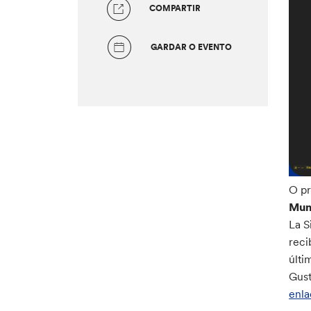
COMPARTIR
GARDAR O EVENTO
O p
Muni
La S
reci
últi
Gust
enl