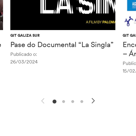
GIT GALIZA SUR
GIT GA
e
Pase do Documental “La Singla”
Enc
– Á
Publicado o:
26/03/2024
Public
15/02