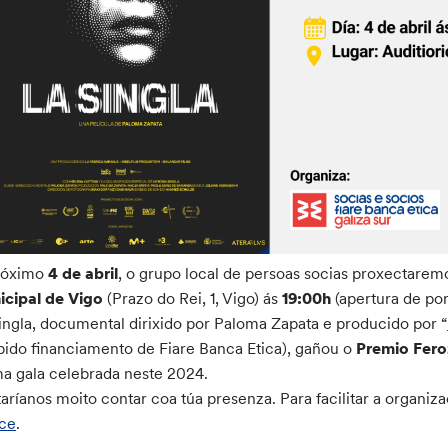
róximo
4 de abril
, o grupo local de persoas socias proxectare
cipal de Vigo
(Prazo do Rei, 1, Vigo) ás
19:00h
(apertura de port
ingla, documental dirixido por Paloma Zapata e producido por “
bido financiamento de Fiare Banca Etica), gañou o
Premio Fero
ma gala celebrada neste 2024.
aríanos moito contar coa túa presenza. Para facilitar a organi
ace
.