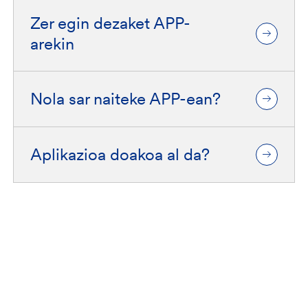
Zer egin dezaket APP-
arekin
Nola sar naiteke APP-ean?
Aplikazioa doakoa al da?