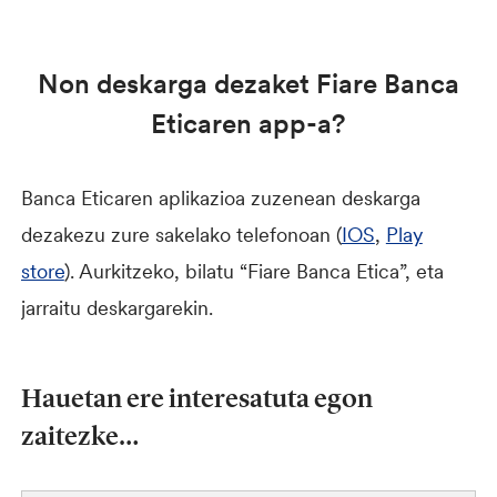
Non deskarga dezaket Fiare Banca
Eticaren app-a?
Banca Eticaren aplikazioa zuzenean deskarga
dezakezu zure sakelako telefonoan (
IOS
,
Play
store
). Aurkitzeko, bilatu “Fiare Banca Etica”, eta
jarraitu deskargarekin.
Hauetan ere interesatuta egon
zaitezke…