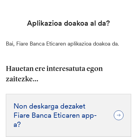
Aplikazioa doakoa al da?
Bai, Fiare Banca Eticaren aplikazioa doakoa da.
Hauetan ere interesatuta egon
zaitezke…
Non deskarga dezaket
Fiare Banca Eticaren app-
a?