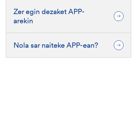
Zer egin dezaket APP-
arekin
Nola sar naiteke APP-ean?