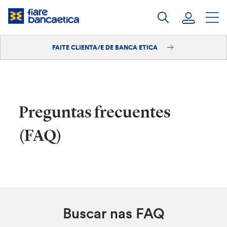
Saltar
ao
contido
FAITE CLIENTA/E DE BANCA ETICA
Iniciar sesión
Faite clienta/e
Preguntas frecuentes
(FAQ)
Buscar nas FAQ