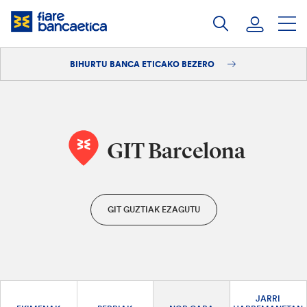
Pasatu
edukia
BIHURTU BANCA ETICAKO BEZERO
Saioa hasi
Bihurtu bezero
GIT Barcelona
GIT GUZTIAK EZAGUTU
JARRI