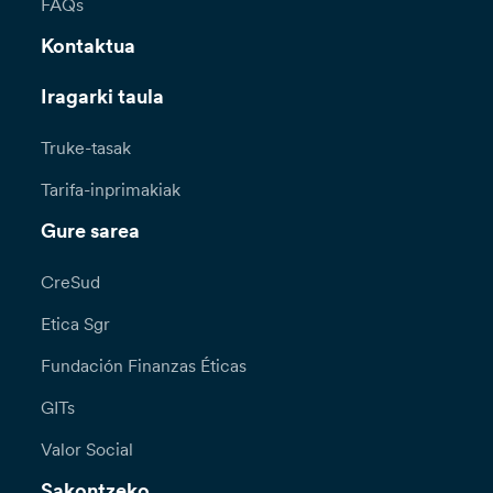
FAQs
Kontaktua
Iragarki taula
Truke-tasak
Tarifa-inprimakiak
Gure sarea
CreSud
Etica Sgr
Fundación Finanzas Éticas
GITs
Valor Social
Sakontzeko