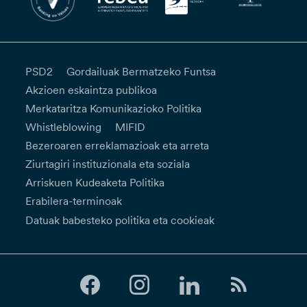
PSD2
Gordailuak Bermatzeko Funtsa
Akzioen eskaintza publikoa
Merkataritza Komunikazioko Politika
Whistleblowing
MIFID
Bezeroaren erreklamazioak eta arreta
Ziurtagiri instituzionala eta soziala
Arriskuen Kudeaketa Politika
Erabilera-terminoak
Datuak babesteko politika eta cookieak