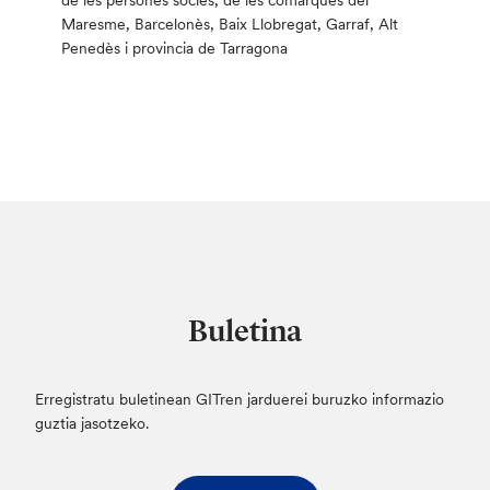
de les persones sòcies, de les comarques del
Maresme, Barcelonès, Baix Llobregat, Garraf, Alt
Penedès i provincia de Tarragona
Buletina
Erregistratu buletinean GITren jarduerei buruzko informazio
guztia jasotzeko.