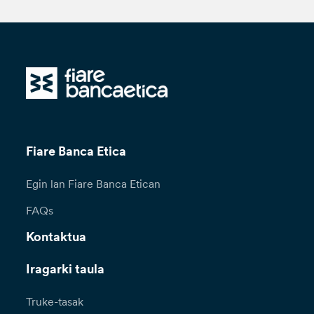
Fiare Banca Etica
Egin lan Fiare Banca Etican
FAQs
Kontaktua
Iragarki taula
Truke-tasak