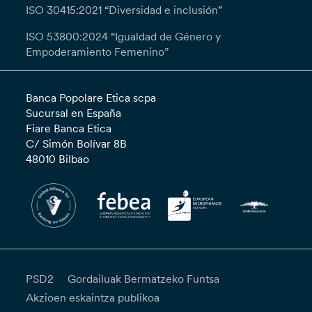
ISO 30415:2021 “Diversidad e inclusión”
ISO 53800:2024 “Igualdad de Género y
Empoderamiento Femenino”
Banca Popolare Etica scpa
Sucursal en España
Fiare Banca Etica
C/ Simón Bolívar 8B
48010 Bilbao
PSD2
Gordailuak Bermatzeko Funtsa
Akzioen eskaintza publikoa