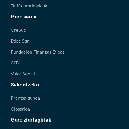
Tarifa-inprimakiak
Gure sarea
CreSud
Etica Sgr
Fundación Finanzas Éticas
GITs
Valor Social
Sakontzeko
Prentsa gunea
Glosarioa
Gure ziurtagiriak