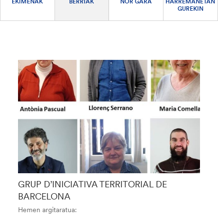
EKIMENAK
BERRIAK
NOR GARA
HARREMANETAN
GUREKIN
GRUP D’INICIATIVA TERRITORIAL DE
BARCELONA
Hemen argitaratua: