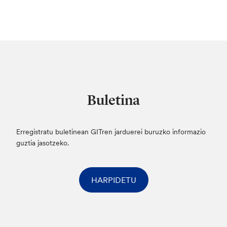
Buletina
Erregistratu buletinean GITren jarduerei buruzko informazio
guztia jasotzeko.
HARPIDETU