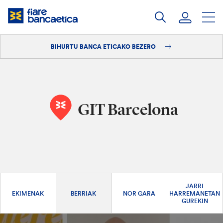
Pasatu
edukia
BIHURTU BANCA ETICAKO BEZERO
Saioa hasi
Bihurtu bezero
GIT Barcelona
JARRI
EKIMENAK
BERRIAK
NOR GARA
HARREMANETAN
GUREKIN