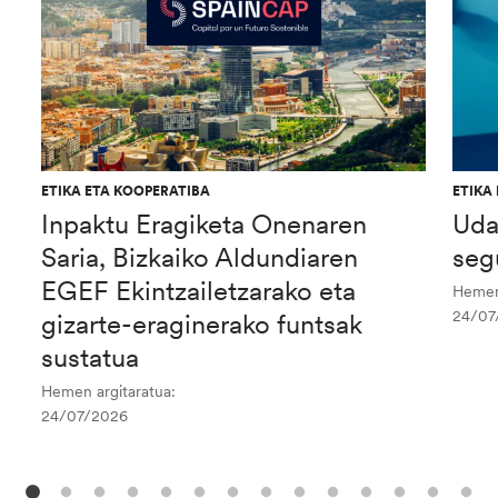
ETIKA ETA KOOPERATIBA
ETIKA
Inpaktu Eragiketa Onenaren
Uda
Saria, Bizkaiko Aldundiaren
seg
EGEF Ekintzailetzarako eta
Hemen 
24/07
gizarte-eraginerako funtsak
sustatua
Hemen argitaratua:
24/07/2026