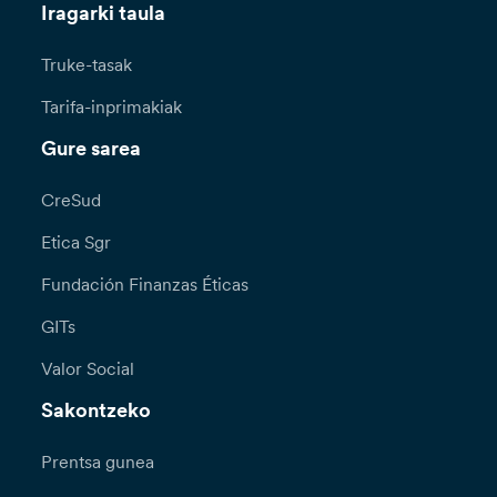
Iragarki taula
Truke-tasak
Tarifa-inprimakiak
Gure sarea
CreSud
Etica Sgr
Fundación Finanzas Éticas
GITs
Valor Social
Sakontzeko
Prentsa gunea