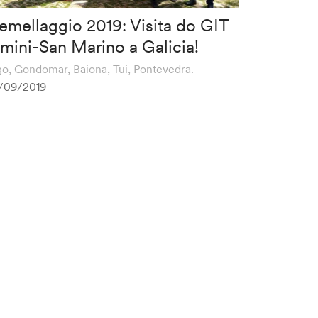
emellaggio 2019: Visita do GIT
imini-San Marino a Galicia!
go, Gondomar, Baiona, Tui, Pontevedra.
/09/2019