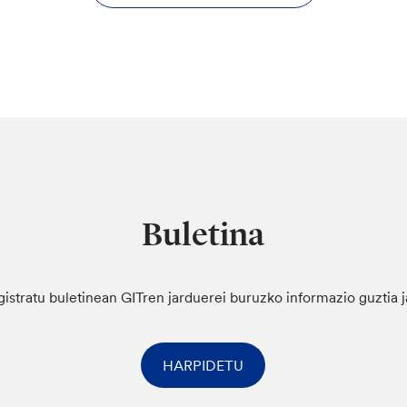
Buletina
gistratu buletinean GITren jarduerei buruzko informazio guztia 
HARPIDETU