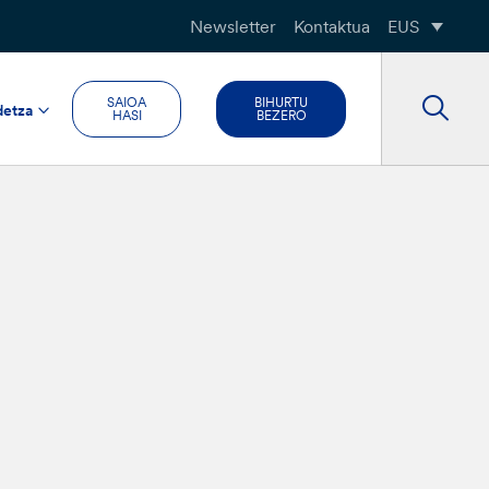
Newsletter
Kontaktua
EUS
SAIOA
BIHURTU
detza
HASI
BEZERO