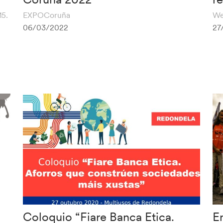
15.
EXPOCoruña
We
06/03/2022
27
Coloquio “Fiare Banca Etica.
E