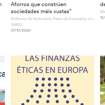
n
Aforros que constrúen
d
sociedades máis xustas”
We
13
Multiusos de Redondela, Paseo da Xunqueira, s/n,
36800
27/10/2020