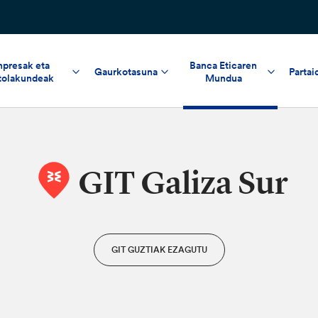
npresak eta
Banca Eticaren
Gaurkotasuna
Partai
tolakundeak
Mundua
GIT Galiza Sur
GIT GUZTIAK EZAGUTU