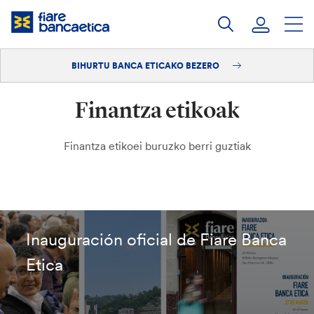
Pasatu
edukia
BIHURTU BANCA ETICAKO BEZERO
Saioa hasi
Finantza etikoak
Bihurtu bezero
Finantza etikoei buruzko berri guztiak
Inauguración oficial de Fiare Banca
Etica