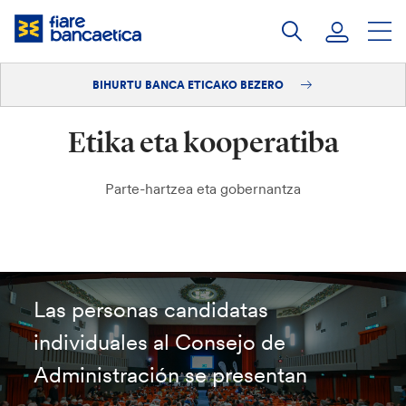
Pasatu
edukia
BIHURTU BANCA ETICAKO BEZERO
Saioa hasi
Etika eta kooperatiba
Bihurtu bezero
Parte-hartzea eta gobernantza
Las personas candidatas
individuales al Consejo de
Administración se presentan