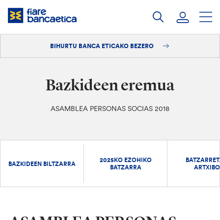
Pasatu
edukia
BIHURTU BANCA ETICAKO BEZERO
Saioa hasi
Bihurtu bezero
Bazkideen eremua
ASAMBLEA PERSONAS SOCIAS 2018
2025KO EZOHIKO
BATZARRE
BAZKIDEEN BILTZARRA
BATZARRA
ARTXIB