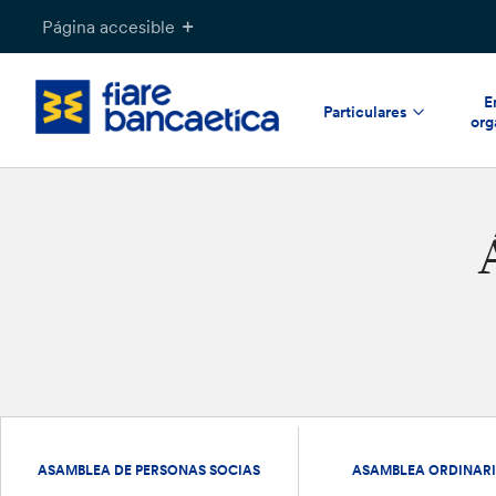
Saltar
Página accesible
a
contenido
E
Particulares
org
ASAMBLEA DE PERSONAS SOCIAS
ASAMBLEA ORDINARI