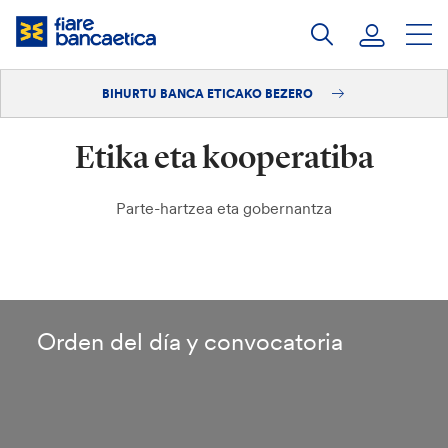
Pasatu
edukia
BIHURTU BANCA ETICAKO BEZERO
Saioa hasi
Etika eta kooperatiba
Bihurtu bezero
Parte-hartzea eta gobernantza
Orden del día y convocatoria