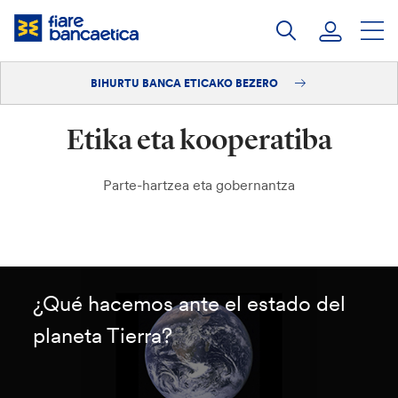
Pasatu
edukia
BIHURTU BANCA ETICAKO BEZERO
Saioa hasi
Etika eta kooperatiba
Bihurtu bezero
Parte-hartzea eta gobernantza
¿Qué hacemos ante el estado del
planeta Tierra?