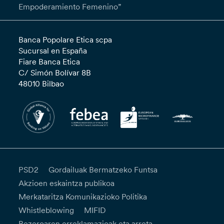
Empoderamiento Femenino”
Banca Popolare Etica scpa
Sucursal en España
Fiare Banca Etica
C/ Simón Bolívar 8B
48010 Bilbao
PSD2
Gordailuak Bermatzeko Funtsa
Akzioen eskaintza publikoa
Merkataritza Komunikazioko Politika
Whistleblowing
MIFID
Bezeroaren erreklamazioak eta arreta