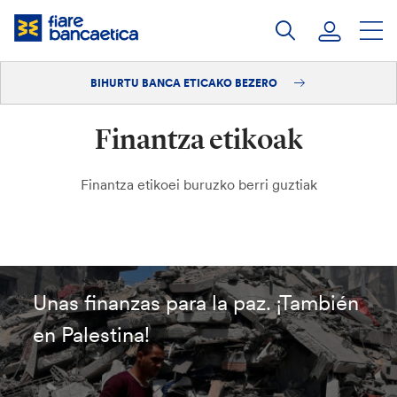
Pasatu
edukia
BIHURTU BANCA ETICAKO BEZERO
Saioa hasi
Finantza etikoak
Bihurtu bezero
Finantza etikoei buruzko berri guztiak
Unas finanzas para la paz. ¡También
en Palestina!