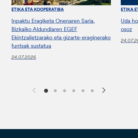
ETIKA ETA KOOPERATIBA
ETIKA 
Inpaktu Eragiketa Onenaren Saria,
Uda ho
Bizkaiko Aldundiaren EGEF
osoz
Ekintzailetzarako eta gizarte-eraginerako
24.07.
funtsak sustatua
24.07.2026