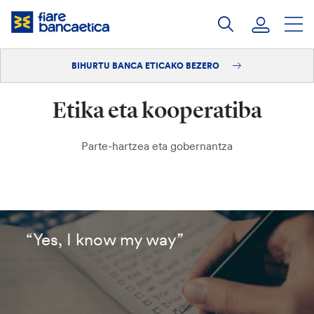
Pasatu
edukia
BIHURTU BANCA ETICAKO BEZERO
Saioa hasi
Etika eta kooperatiba
Bihurtu bezero
Parte-hartzea eta gobernantza
“Yes, I know my way”