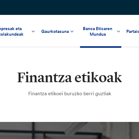
npresak eta
Banca Eticaren
Gaurkotasuna
Partai
tolakundeak
Mundua
Finantza etikoak
Finantza etikoei buruzko berri guztiak