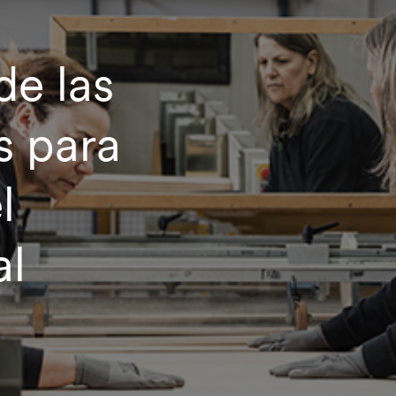
de las
s para
l
al