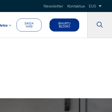
Newsletter
Kontaktua
EUS
SAIOA
BIHURTU
detza
HASI
BEZERO