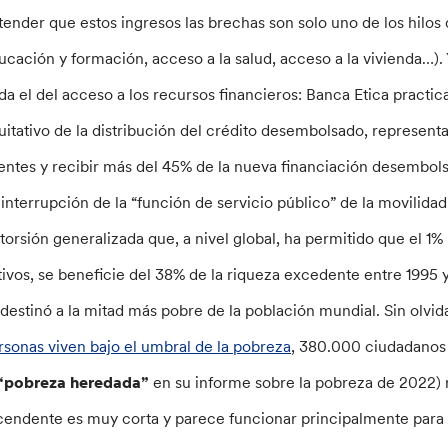
tender que estos ingresos las brechas son solo uno de los hilos
ucación y formación, acceso a la salud, acceso a la vivienda…). 
da el del acceso a los recursos financieros: Banca Etica practic
uitativo de la distribución del crédito desembolsado, represent
ientes y recibir más del 45% de la nueva financiación desembol
 interrupción de la “función de servicio público” de la movilida
storsión generalizada que, a nivel global, ha permitido que el 1
tivos, se beneficie del 38% de la riqueza excedente entre 1995 y
 destinó a la mitad más pobre de la población mundial. Sin olvi
rsonas viven bajo el umbral de la pobreza
, 380.000 ciudadanos 
“pobreza heredada”
en su informe sobre la pobreza de 2022) 
cendente es muy corta y parece funcionar principalmente para 