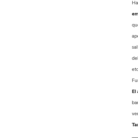
Ha
em
qu
ap
sa
de
et
Fu
El
ba
ve
Ta
__