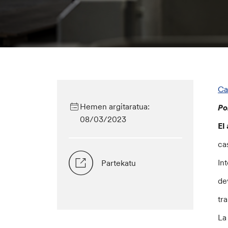
Ca
Hemen argitaratua:
Po
08/03/2023
El
ca
In
Partekatu
de
tr
L