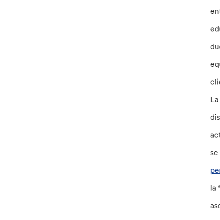
en
ed
du
eq
cl
La
di
ac
se
pe
la
as