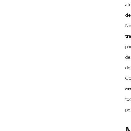
af
de
No
tr
pa
de
de
Co
cr
to
pe