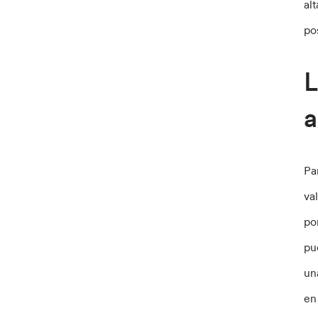
al
po
L
a
Pa
va
po
pu
un
en