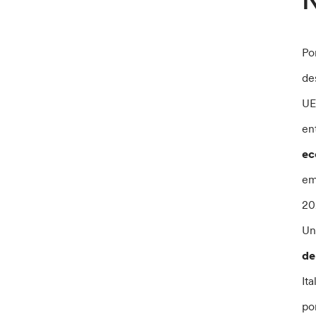
N
Po
de
UE
en
ec
em
20
Un
de
It
po