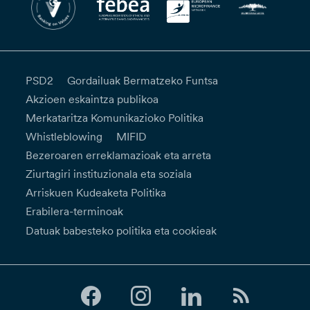
PSD2
Gordailuak Bermatzeko Funtsa
Akzioen eskaintza publikoa
Merkataritza Komunikazioko Politika
Whistleblowing
MIFID
Bezeroaren erreklamazioak eta arreta
Ziurtagiri instituzionala eta soziala
Arriskuen Kudeaketa Politika
Erabilera-terminoak
Datuak babesteko politika eta cookieak