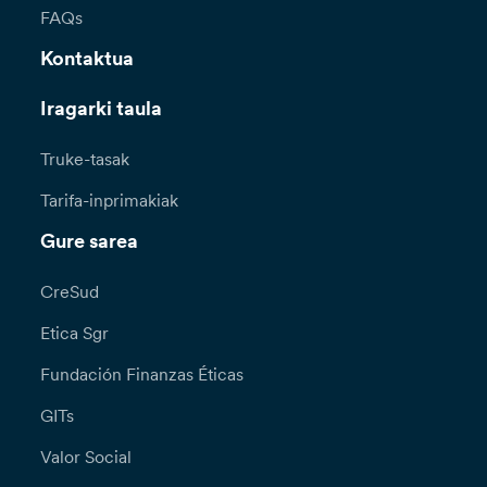
FAQs
Kontaktua
Iragarki taula
Truke-tasak
Tarifa-inprimakiak
Gure sarea
CreSud
Etica Sgr
Fundación Finanzas Éticas
GITs
Valor Social