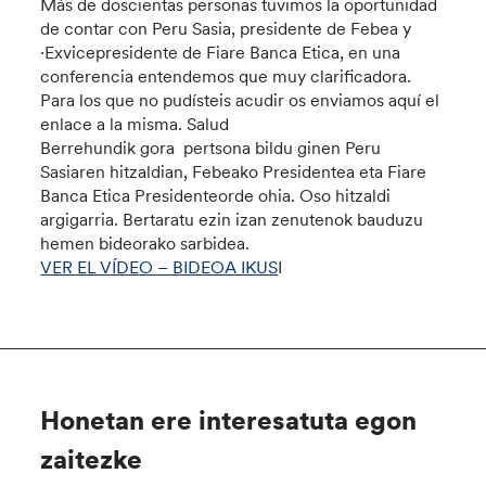
Más de doscientas personas tuvimos la oportunidad
de contar con Peru Sasia, presidente de Febea y
·Exvicepresidente de Fiare Banca Etica, en una
conferencia entendemos que muy clarificadora.
Para los que no pudísteis acudir os enviamos aquí el
enlace a la misma. Salud
Berrehundik gora pertsona bildu ginen Peru
Sasiaren hitzaldian, Febeako Presidentea eta Fiare
Banca Etica Presidenteorde ohia. Oso hitzaldi
argigarria. Bertaratu ezin izan zenutenok bauduzu
hemen bideorako sarbidea.
VER EL VÍDEO – BIDEOA IKUS
I
Honetan ere interesatuta egon
zaitezke