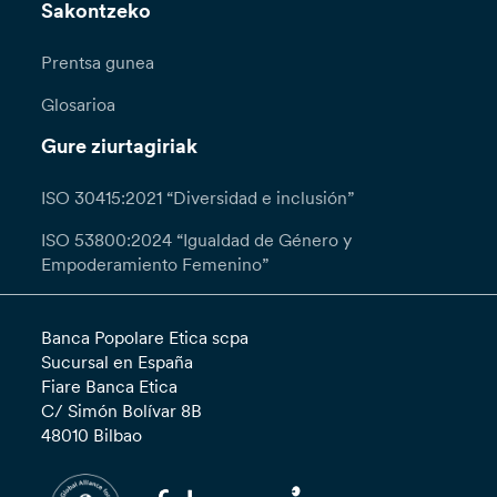
Sakontzeko
Prentsa gunea
Glosarioa
Gure ziurtagiriak
ISO 30415:2021 “Diversidad e inclusión”
ISO 53800:2024 “Igualdad de Género y
Empoderamiento Femenino”
Banca Popolare Etica scpa
Sucursal en España
Fiare Banca Etica
C/ Simón Bolívar 8B
48010 Bilbao