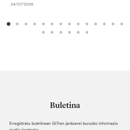
24/07/2026
Buletina
Erregistratu buletinean GITren jarduerei buruzko informazio
guztia jasotzeko.