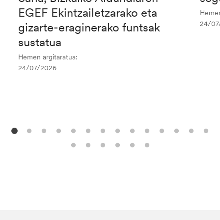
EGEF Ekintzailetzarako eta
Hemen 
24/07
gizarte-eraginerako funtsak
sustatua
Hemen argitaratua:
24/07/2026