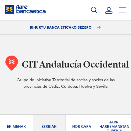
Pasatu
edukia
BIHURTU BANCA ETICAKO BEZERO
Saioa hasi
Bihurtu bezero
GIT Andalucía Occidental
Grupo de Iniciativa Territorial de socias y socios de las
provincias de Cádiz, Córdoba, Huelva y Sevilla
JARRI
EKIMENAK
BERRIAK
NOR GARA
HARREMANETAN
GUREKIN