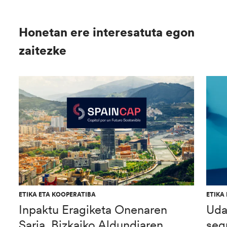
Honetan ere interesatuta egon
zaitezke
ETIKA ETA KOOPERATIBA
ETIKA
Inpaktu Eragiketa Onenaren
Uda
Saria, Bizkaiko Aldundiaren
seg