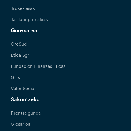
Truke-tasak
Tarifa-inprimakiak
Gure sarea
CreSud
Etica Sgr
Fundación Finanzas Éticas
GITs
Valor Social
Sakontzeko
Prentsa gunea
Glosarioa