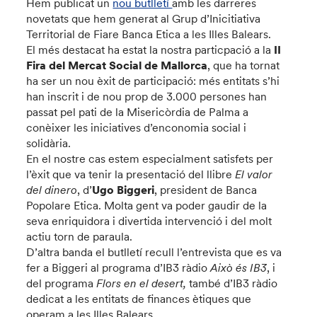
Hem publicat un
nou butlletí
amb les darreres
novetats que hem generat al Grup d’Inicitiativa
Territorial de Fiare Banca Etica a les Illes Balears.
El més destacat ha estat la nostra particpació a la
II
Fira del Mercat Social de Mallorca
, que ha tornat
ha ser un nou èxit de participació: més entitats s’hi
han inscrit i de nou prop de 3.000 persones han
passat pel pati de la Misericòrdia de Palma a
conèixer les iniciatives d’enconomia social i
solidària.
En el nostre cas estem especialment satisfets per
l’èxit que va tenir la presentació del llibre
El valor
del dinero
, d’
Ugo Biggeri
, president de Banca
Popolare Etica. Molta gent va poder gaudir de la
seva enriquidora i divertida intervenció i del molt
actiu torn de paraula.
D’altra banda el butlletí recull l’entrevista que es va
fer a Biggeri al programa d’IB3 ràdio
Això és IB3
, i
del programa
Flors en el desert,
també d’IB3 ràdio
dedicat a les entitats de finances ètiques que
operam a les Illes Balears.