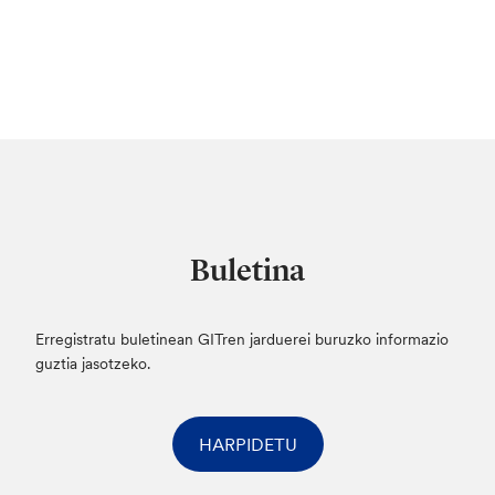
Buletina
Erregistratu buletinean GITren jarduerei buruzko informazio
guztia jasotzeko.
HARPIDETU