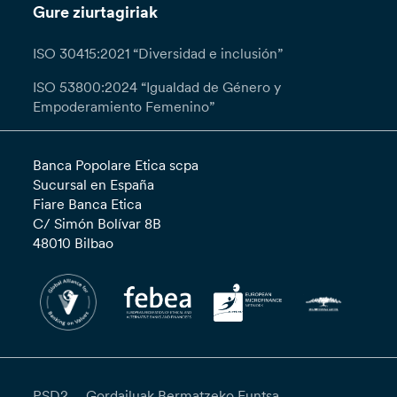
Gure ziurtagiriak
ISO 30415:2021 “Diversidad e inclusión”
ISO 53800:2024 “Igualdad de Género y
Empoderamiento Femenino”
Banca Popolare Etica scpa
Sucursal en España
Fiare Banca Etica
C/ Simón Bolívar 8B
48010 Bilbao
PSD2
Gordailuak Bermatzeko Funtsa