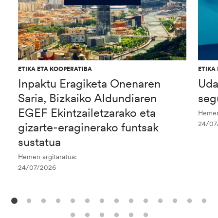
ETIKA ETA KOOPERATIBA
ETIKA
Inpaktu Eragiketa Onenaren
Uda
Saria, Bizkaiko Aldundiaren
seg
EGEF Ekintzailetzarako eta
Hemen 
24/07
gizarte-eraginerako funtsak
sustatua
Hemen argitaratua:
24/07/2026