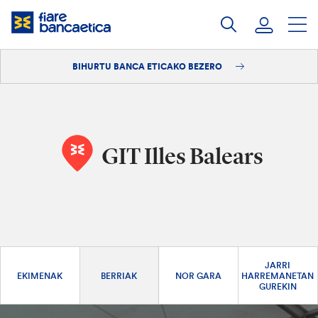
Pasatu
edukia
BIHURTU BANCA ETICAKO BEZERO
Saioa hasi
Bihurtu bezero
GIT Illes Balears
JARRI
EKIMENAK
BERRIAK
NOR GARA
HARREMANETAN
GUREKIN