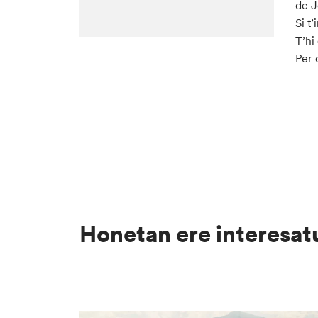
de J
Si t
T’hi
Per 
Honetan ere interesat