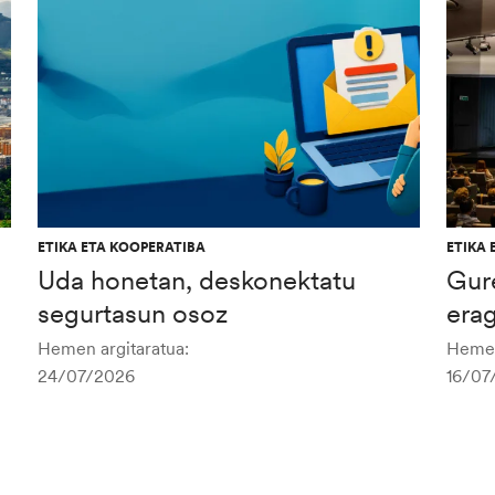
ETIKA ETA KOOPERATIBA
ETIKA 
Uda honetan, deskonektatu
Gur
segurtasun osoz
era
Hemen argitaratua:
Hemen
24/07/2026
16/07