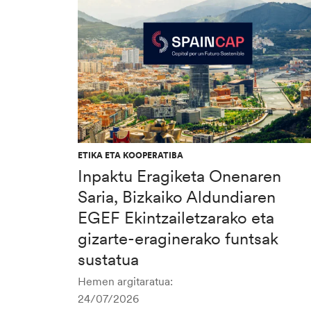
ETIKA ETA KOOPERATIBA
Inpaktu Eragiketa Onenaren
Saria, Bizkaiko Aldundiaren
EGEF Ekintzailetzarako eta
gizarte-eraginerako funtsak
sustatua
Hemen argitaratua:
24/07/2026