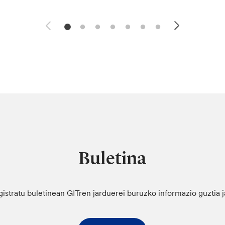
Buletina
gistratu buletinean GITren jarduerei buruzko informazio guztia 