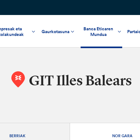
npresak eta
Banca Eticaren
Gaurkotasuna
Partai
tolakundeak
Mundua
GIT Illes Balears
BERRIAK
NOR GARA