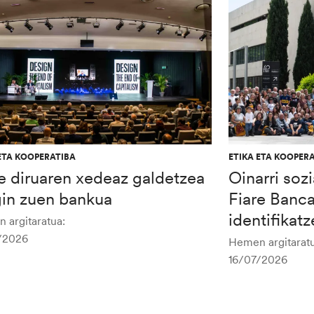
ETA KOOPERATIBA
ETIKA ETA KOOPER
e diruaren xedeaz galdetzea
Oinarri soz
gin zuen bankua
Fiare Banc
identifikat
 argitaratua:
/2026
Hemen argitaratu
16/07/2026