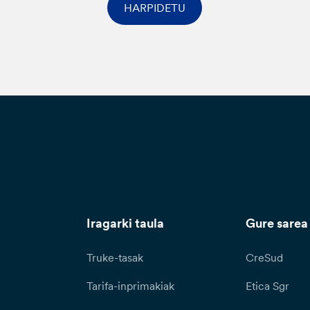
HARPIDETU
Iragarki taula
Gure sarea
Truke-tasak
CreSud
Tarifa-inprimakiak
Etica Sgr