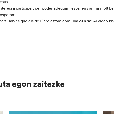
esús.
’interessa participar, per poder adequar l’espai ens aniria molt
 esperam!
cert, sabies que els de Fiare estam com una
cabra
? Al vídeo t’
uta egon zaitezke