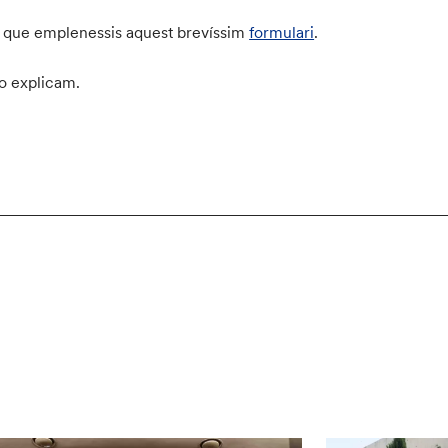
 bé que emplenessis aquest brevíssim
formulari
.
ho explicam.