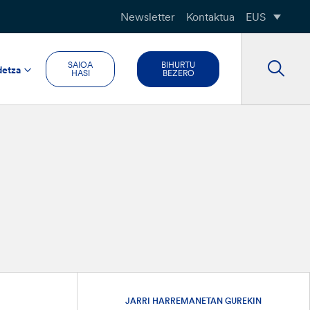
Newsletter
Kontaktua
EUS
SAIOA
BIHURTU
detza
HASI
BEZERO
JARRI HARREMANETAN GUREKIN