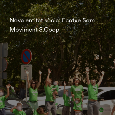
Nova entitat sòcia: Ecotxe Som
Moviment S.Coop