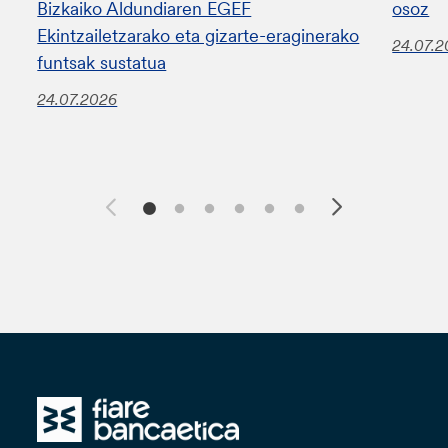
Bizkaiko Aldundiaren EGEF
osoz
Ekintzailetzarako eta gizarte-eraginerako
24.07.
funtsak sustatua
24.07.2026