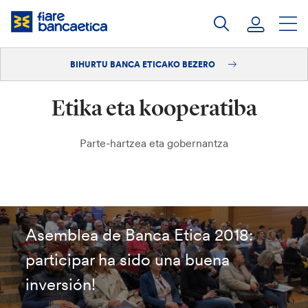
Pasatu
edukia
BIHURTU BANCA ETICAKO BEZERO
Saioa hasi
Etika eta kooperatiba
Bihurtu bezero
Parte-hartzea eta gobernantza
Asemblea de Banca Etica 2018:
participar ha sido una buena
inversión!