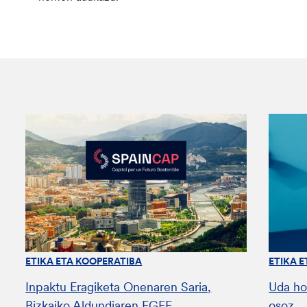
ETIKA ETA KOOPERATIBA
ETIKA 
Inpaktu Eragiketa Onenaren Saria,
Uda ho
Bizkaiko Aldundiaren EGEF
osoz