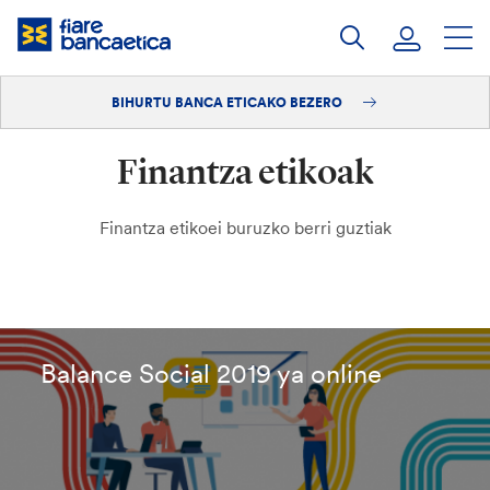
Pasatu
edukia
BIHURTU BANCA ETICAKO BEZERO
Saioa hasi
Finantza etikoak
Bihurtu bezero
Finantza etikoei buruzko berri guztiak
Balance Social 2019 ya online