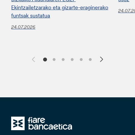
Ekintzailetzarako eta gizarte-eraginerako
24.07.
funtsak sustatua
24.07.2026