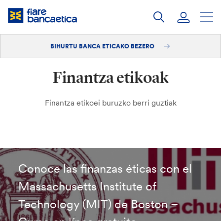
Pasatu
edukia
BIHURTU BANCA ETICAKO BEZERO
Saioa hasi
Finantza etikoak
Bihurtu bezero
Finantza etikoei buruzko berri guztiak
Conoce las finanzas éticas con el
Massachusetts Institute of
Technology (MIT) de Boston –