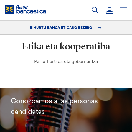
Pasatu
edukia
BIHURTU BANCA ETICAKO BEZERO
Saioa hasi
Etika eta kooperatiba
Bihurtu bezero
Parte-hartzea eta gobernantza
Conozcamos a las personas
candidatas