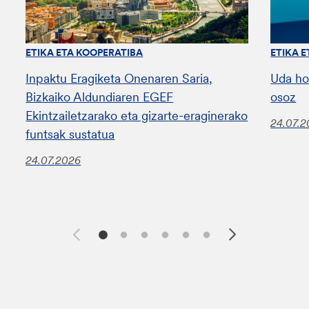
ETIKA ETA KOOPERATIBA
ETIKA 
Inpaktu Eragiketa Onenaren Saria,
Uda ho
Bizkaiko Aldundiaren EGEF
osoz
Ekintzailetzarako eta gizarte-eraginerako
24.07.
funtsak sustatua
24.07.2026