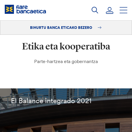
Pasatu
edukia
BIHURTU BANCA ETICAKO BEZERO
Saioa hasi
Etika eta kooperatiba
Bihurtu bezero
Parte-hartzea eta gobernantza
El Balance integrado 2021