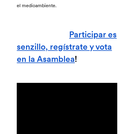
el medioambiente.
Participar es
senzillo, regístrate y vota
en la Asamblea
!