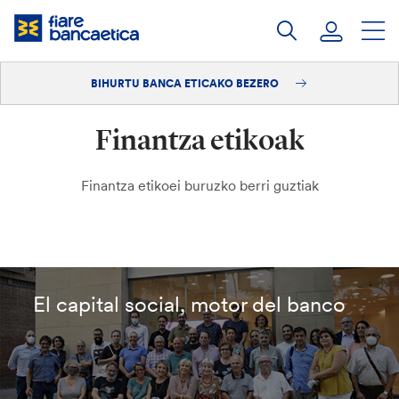
Pasatu
edukia
BIHURTU BANCA ETICAKO BEZERO
Saioa hasi
Finantza etikoak
Bihurtu bezero
Finantza etikoei buruzko berri guztiak
El capital social, motor del banco