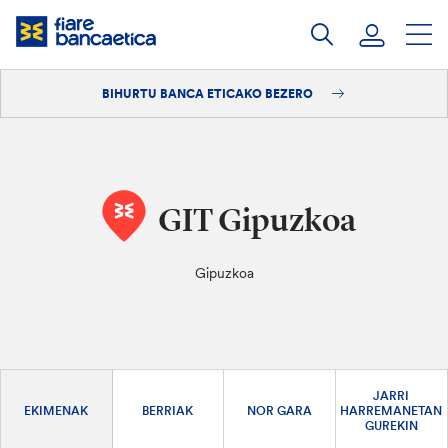
Pasatu
edukia
BIHURTU BANCA ETICAKO BEZERO
Saioa hasi
Bihurtu bezero
GIT Gipuzkoa
Gipuzkoa
JARRI
EKIMENAK
BERRIAK
NOR GARA
HARREMANETAN
GUREKIN