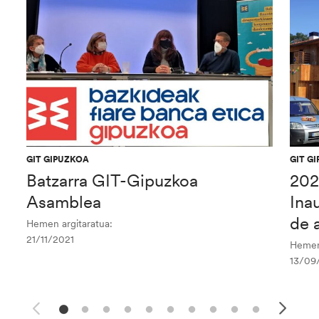
GIT GIPUZKOA
GIT G
Batzarra GIT-Gipuzkoa
202
Asamblea
Ina
de a
Hemen argitaratua:
21/11/2021
Hemen 
13/09